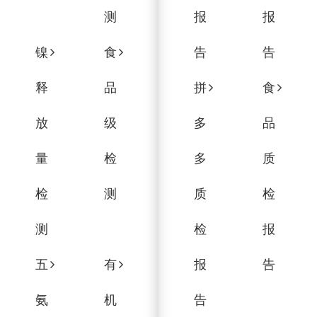
测
报
报
镍
食
告
告
释
品
拼
食
放
级
多
品
量
检
多
质
检
测
质
检
测
检
报
五
有
报
告
氨
机
告