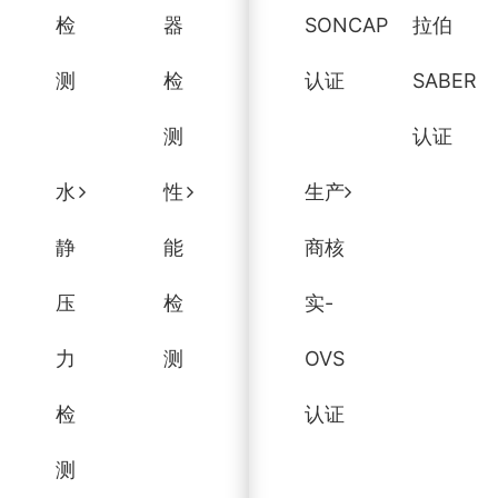
检
器
SONCAP
拉伯
测
检
认证
SABER
测
认证
水
性
生产
静
能
商核
压
检
实-
力
测
OVS
检
认证
测