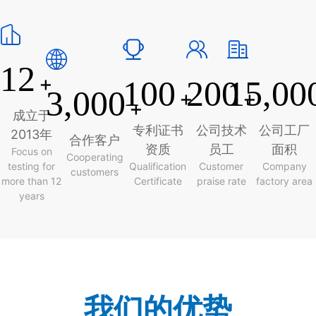
12
+
100
200
15,00
3,000
+
+
+
成立于
专利证书
公司技术
公司工厂
2013年
合作客户
资质
员工
面积
Focus on
Cooperating
testing for
Qualification
Customer
Company
customers
more than 12
Certificate
praise rate
factory area
years
我们的优势