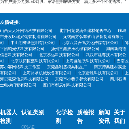
为客户提供优质LED灯具、家居照明解决方案，满足多种个性化需求。"
友情链接:
山西天太冷网络科技有限公司
|
北京回龙观满金建材销售中心
|
聊城
市开发区瑞兴钢管制造有限公司
|
无锡南方弘耀矿山设备制造有限公
司
|
中山朗誉圣照明有限公司
|
北京八音合鸣文化传媒有限公司
|
邹
平皓鸣光伏科技有限公司
|
扬州三鑫液压机械有限公司
|
湖南新鸿德
信息科技有限公司
|
北京慕远科技有限公司
|
武汉市廷尊技术有限公
司
|
北京联拓恒盛科技有限公司
|
上海鑫迪跃科技有限公司
|
巴南区
苏小客网络科技工作室
|
东莞鑫利盛模具制品厂
|
南京德奥建材实业
有限公司
|
上海裕承机械设备有限公司
|
北京蜚胜科技有限公司
|
上
海思羲森信息科技有限公司
|
东莞市小巷子餐饮有限公司
|
四川石博
士电梯门套有限公司
|
厦门市都辰钊科技有限公司
|
机器人
认证类别
化学检
质检报
新闻
关于
检测
测
告
资讯
我们
CE认证