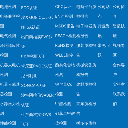
电池检测
CPC认证
电商平台质
公司动
公司简
FCC认证
电瓷兼容检
EN71检测
检报告
态
介
埃及GOEIC认证和
测
MSDS报告
电子电器质
行业资
资质认
NFSA认证
电气检测
REACH检测
检报告
讯
证
出口商核实EVS认
环境适应性
RoHS检测
服装质检报
常见问
视频专
证
检测
WEEE指令
告
题
区
电池检测认证
机器人电机
酚类化合物
机械设备质
合作客
肯尼亚PVOC认证
检测
检测
检报告
户
尼日利亚
机器人减速
镉含量Cd
建材质检报
实验室
SONCAP认证
器检测
检测
告
联系我
沙特阿拉伯SABER
水静压力检
甲醛检测
京东质检报
们
认证
测
邻苯二甲酸
告
生产商核实-OVS
性能检测
盐检测
拼多多质检
认证