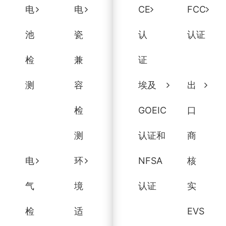
电
电
CE
FCC
池
瓷
认
认证
检
兼
证
测
容
埃及
出
检
GOEIC
口
测
认证和
商
电
环
NFSA
核
气
境
认证
实
检
适
EVS