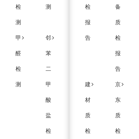
检
测
检
备
测
报
质
甲
邻
告
检
醛
苯
报
检
二
告
测
甲
建
京
酸
材
东
盐
质
质
检
检
检