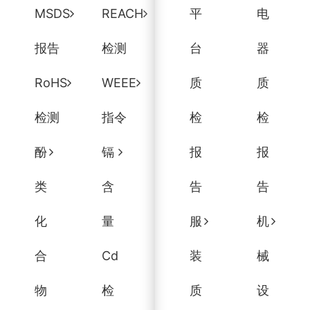
MSDS
REACH
平
电
报告
检测
台
器
RoHS
WEEE
质
质
检测
指令
检
检
酚
镉
报
报
类
含
告
告
化
量
服
机
合
Cd
装
械
物
检
质
设