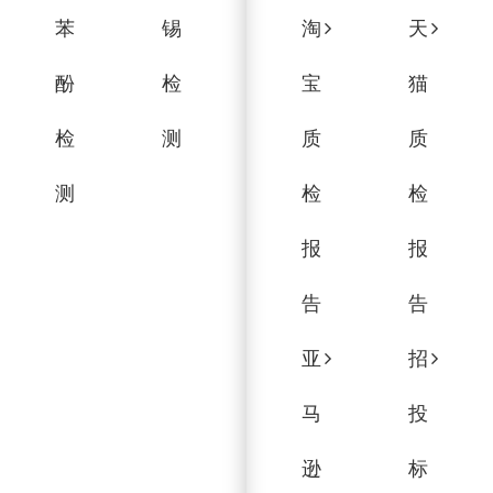
苯
锡
淘
天
酚
检
宝
猫
检
测
质
质
测
检
检
报
报
告
告
亚
招
马
投
逊
标